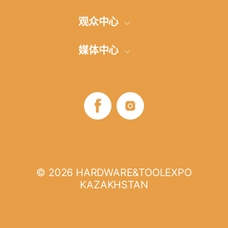
展品范围
参展申请
观众中心
参加展览的方式
展厅建设
网上登记
媒体中心
地点和方向
交通安排和旅馆
展商名单
展会信息发布
评论
签证支持
B2B项目
照片-视频
展览时间
展会商业计划
媒体伙伴
展览时间
如何参观
© 2026 HARDWARE&TOOLEXPO
KAZAKHSTAN