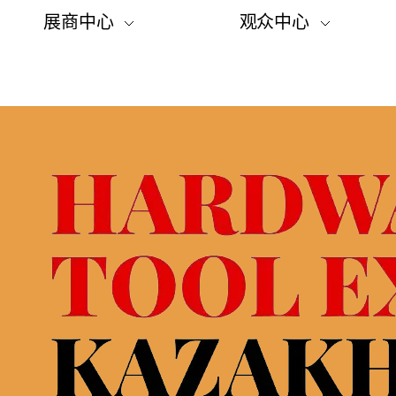
展商中心
观众中心
参展申请
网上登记
展厅建设
展商名单
交通安排和旅馆
B2B项目
签证支持
展会商业计划
展览时间
展览时间
如何参观