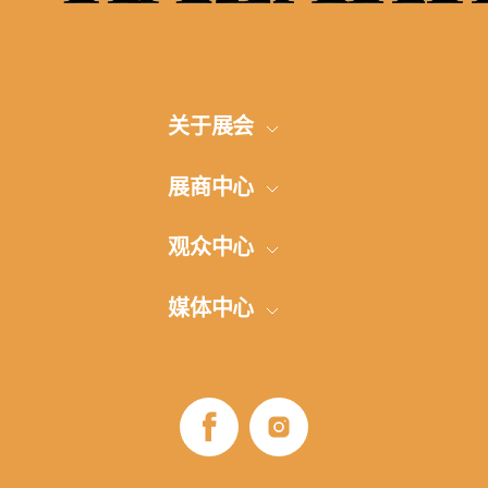
关于展会
展会概况
展商中心
展品范围
参展申请
观众中心
参加展览的方式
展厅建设
网上登记
媒体中心
地点和方向
交通安排和旅馆
展商名单
展会信息发布
评论
签证支持
B2B项目
照片-视频
展览时间
展会商业计划
媒体伙伴