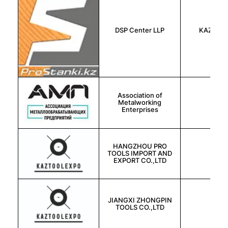
DSP Center LLP
KAZAKH
Association of
Metalworking
俄罗
Enterprises
HANGZHOU PRO
TOOLS IMPORT AND
中国
EXPORT CO.,LTD
JIANGXI ZHONGPIN
中国
TOOLS CO.,LTD