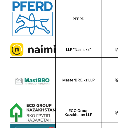
PFERD
德国
LLP “Naimi.kz”
哈萨克
MasterBRO.kz LLP
哈萨克
ECO Group
哈萨克
Kazakhstan LLP