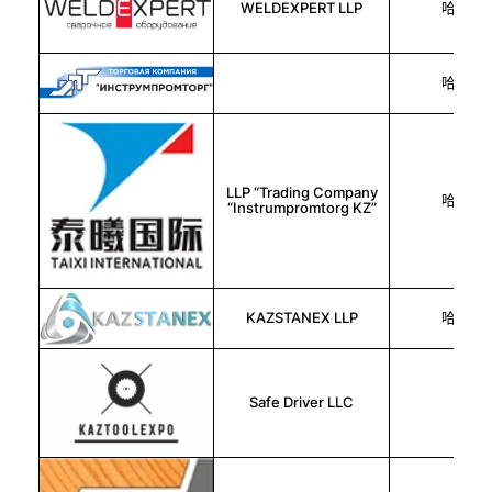
WELDEXPERT LLP
哈萨克
哈萨克
LLP “Trading Company
哈萨克
“Instrumpromtorg KZ”
KAZSTANEX LLP
哈萨克
Safe Driver LLC
俄罗