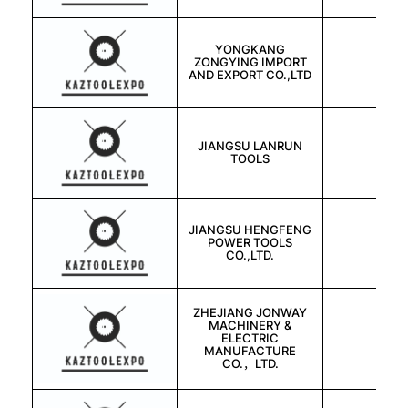
YONGKANG
ZONGYING IMPORT
中国
AND EXPORT CO.,LTD
JIANGSU LANRUN
中国
TOOLS
JIANGSU HENGFENG
POWER TOOLS
中国
CO.,LTD.
ZHEJIANG JONWAY
MACHINERY &
ELECTRIC
中国
MANUFACTURE
CO.，LTD.