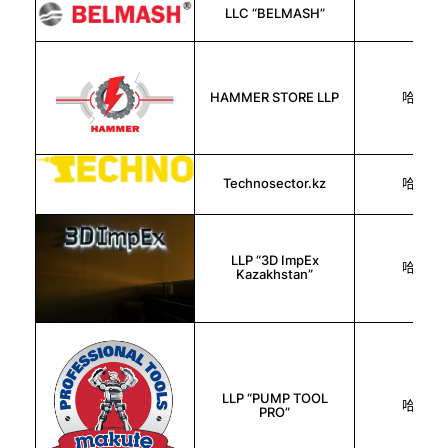
LLC “BELMASH”
俄罗
HAMMER STORE LLP
哈萨克
Technosector.kz
哈萨克
LLP “3D ImpEx
哈萨克
Kazakhstan”
LLP “PUMP TOOL
哈萨克
PRO”