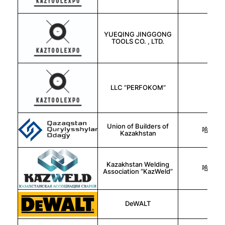
YUEQING JINGGONG
中国
TOOLS CO. , LTD.
LLC “PERFOKOM”
俄罗
Union of Builders of
哈萨克
Kazakhstan
Kazakhstan Welding
哈萨克
Association “KazWeld”
DeWALT
美国