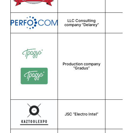
LLC Consulting
俄罗
company “Delarey”
Production company
俄罗
“Gradus”
JSC “Electro Intel”
俄罗