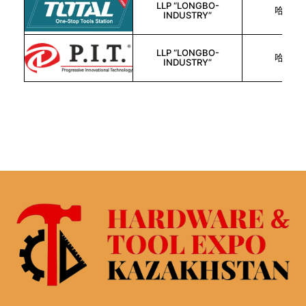
LLP “LONGBO-
哈萨克
INDUSTRY”
LLP “LONGBO-
哈萨克
INDUSTRY”