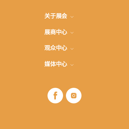
关于展会
展会概况
展商中心
展品范围
参展申请
观众中心
参加展览的方式
展厅建设
网上登记
媒体中心
地点和方向
交通安排和旅馆
展商名单
展会信息发布
评论
签证支持
B2B项目
照片-视频
展览时间
展会商业计划
媒体伙伴
展览时间
如何参观