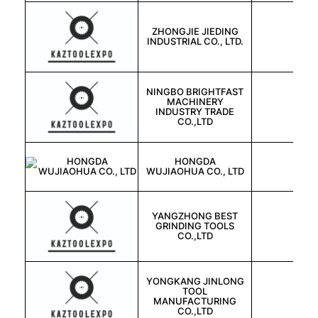
ZHONGJIE JIEDING
中国
INDUSTRIAL CO., LTD.
NINGBO BRIGHTFAST
MACHINERY
中国
INDUSTRY TRADE
CO.,LTD
HONGDA
中国
WUJIAOHUA CO., LTD
YANGZHONG BEST
GRINDING TOOLS
中国
CO.,LTD
YONGKANG JINLONG
TOOL
中国
MANUFACTURING
CO.,LTD