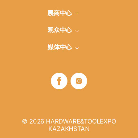
展会概况
展商中心
展品范围
参展申请
观众中心
参加展览的方式
展厅建设
网上登记
媒体中心
地点和方向
交通安排和旅馆
展商名单
展会信息发布
评论
签证支持
B2B项目
照片-视频
展览时间
展会商业计划
媒体伙伴
展览时间
如何参观
© 2026 HARDWARE&TOOLEXPO
KAZAKHSTAN