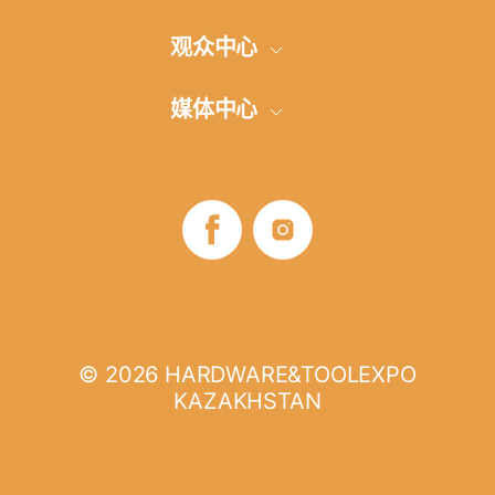
展品范围
参展申请
观众中心
参加展览的方式
展厅建设
网上登记
媒体中心
地点和方向
交通安排和旅馆
展商名单
展会信息发布
评论
签证支持
B2B项目
照片-视频
展览时间
展会商业计划
媒体伙伴
展览时间
如何参观
© 2026 HARDWARE&TOOLEXPO
KAZAKHSTAN