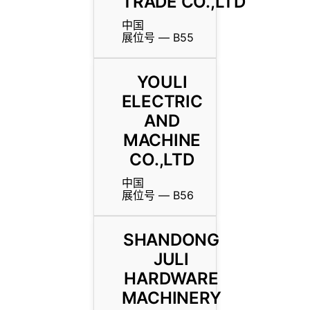
TRADE CO.,LTD
中国
展位号 — B55
YOULI
ELECTRIC
AND
MACHINE
CO.,LTD
中国
展位号 — B56
SHANDONG
JULI
HARDWARE
MACHINERY