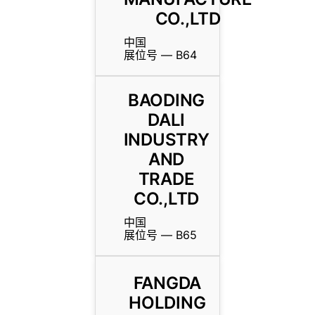
CO.,LTD
中国
展位号 — B64
BAODING
DALI
INDUSTRY
AND
TRADE
CO.,LTD
中国
展位号 — B65
FANGDA
HOLDING