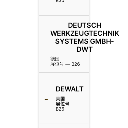
B30
DEUTSCH
WERKZEUGTECHNIK
SYSTEMS GMBH-
DWT
德国
展位号 — B26
DEWALT
美国
展位号 —
B26