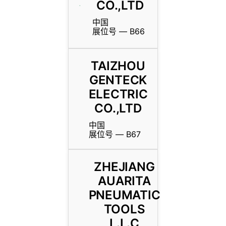
CO.,LTD
中国
展位号 — B66
TAIZHOU
GENTECK
ELECTRIC
CO.,LTD
中国
展位号 — B67
ZHEJIANG
AUARITA
PNEUMATIC
TOOLS
L.L.C