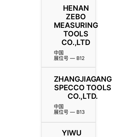
HENAN
ZEBO
MEASURING
TOOLS
CO.,LTD
中国
展位号 — B12
ZHANGJIAGANG
SPECCO TOOLS
CO.,LTD.
中国
展位号 — B13
YIWU