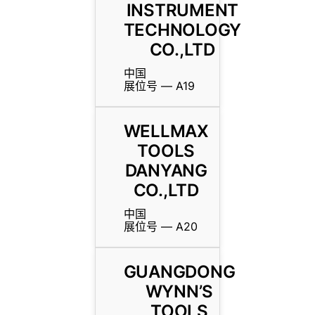
INSTRUMENT
TECHNOLOGY
CO.,LTD
中国
展位号 — A19
WELLMAX
TOOLS
DANYANG
CO.,LTD
中国
展位号 — A20
GUANGDONG
WYNN’S
TOOLS