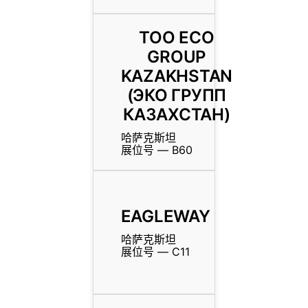
ТОО ECO
GROUP
KAZAKHSTAN
(ЭКО ГРУПП
КАЗАХСТАН)
哈萨克斯坦
展位号 — B60
EAGLEWAY
哈萨克斯坦
展位号 — C11