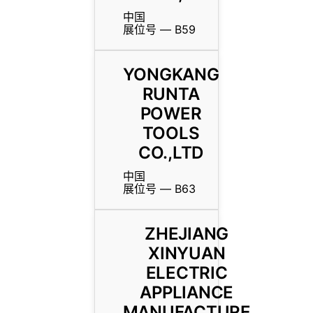
中国
展位号 — B59
YONGKANG
RUNTA
POWER
TOOLS
CO.,LTD
中国
展位号 — B63
ZHEJIANG
XINYUAN
ELECTRIC
APPLIANCE
MANUFACTURE