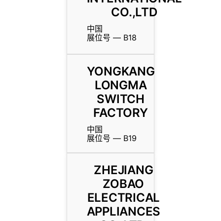
CO.,LTD
中国
展位号 — B18
YONGKANG
LONGMA
SWITCH
FACTORY
中国
展位号 — B19
ZHEJIANG
ZOBAO
ELECTRICAL
APPLIANCES