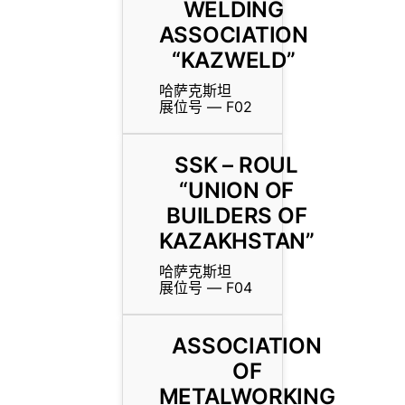
WELDING
ASSOCIATION
“KAZWELD”
哈萨克斯坦
展位号 — F02
SSK – ROUL
“UNION OF
BUILDERS OF
KAZAKHSTAN”
哈萨克斯坦
展位号 — F04
ASSOCIATION
OF
METALWORKING