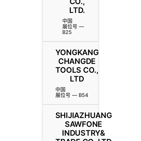
CO.,
LTD.
中国
展位号 —
B25
YONGKANG
CHANGDE
TOOLS CO.,
LTD
中国
展位号 — B54
SHIJIAZHUANG
SAWFONE
INDUSTRY&