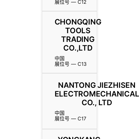
展位号 — C12
CHONGQING
TOOLS
TRADING
CO.,LTD
中国
展位号 — C13
NANTONG JIEZHISEN
ELECTROMECHANICA
CO., LTD
中国
展位号 — C17