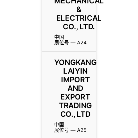
MECHANICAL
&
ELECTRICAL
CO., LTD.
中国
展位号 — A24
YONGKANG
LAIYIN
IMPORT
AND
EXPORT
TRADING
CO., LTD
中国
展位号 — A25