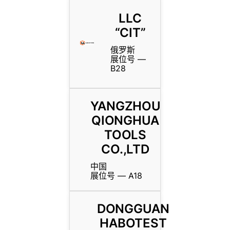
LLC
“CIT”
俄罗斯
展位号 —
B28
YANGZHOU
QIONGHUA
TOOLS
CO.,LTD
中国
展位号 — A18
DONGGUAN
HABOTEST