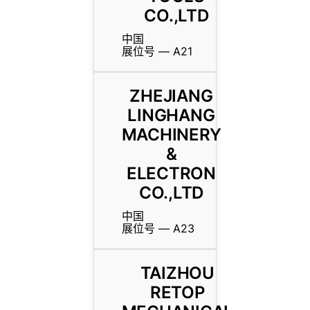
CO.,LTD
中国
展位号 — A21
ZHEJIANG
LINGHANG
MACHINERY
&
ELECTRON
CO.,LTD
中国
展位号 — A23
TAIZHOU
RETOP