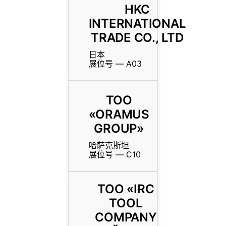
HKC
INTERNATIONAL
TRADE CO., LTD
日本
展位号 — A03
TOO
«ORAMUS
GROUP»
哈萨克斯坦
展位号 — C10
TOO «IRC
TOOL
COMPANY