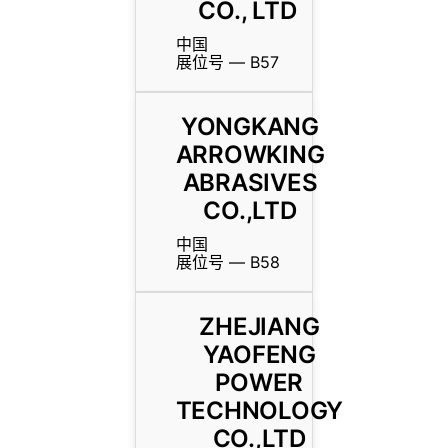
CO., LTD
中国
展位号 — B57
YONGKANG
ARROWKING
ABRASIVES
CO.,LTD
中国
展位号 — B58
ZHEJIANG
YAOFENG
POWER
TECHNOLOGY
CO.,LTD