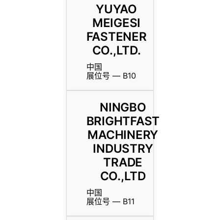
YUYAO
MEIGESI
FASTENER
CO.,LTD.
中国
展位号 — B10
NINGBO
BRIGHTFAST
MACHINERY
INDUSTRY
TRADE
CO.,LTD
中国
展位号 — B11