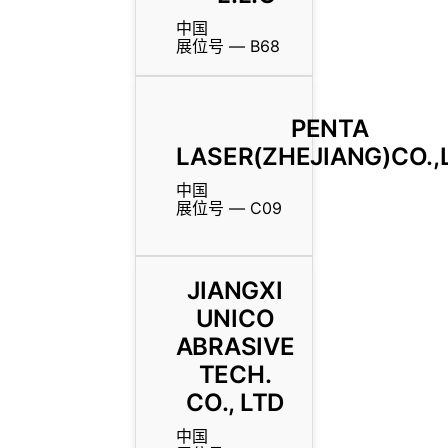
中国
展位号 — B68
PENTA
LASER(ZHEJIANG)CO.,
中国
展位号 — C09
JIANGXI
UNICO
ABRASIVE
TECH.
CO., LTD
中国